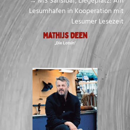
→ MS Sansibar, Liegeplatz: Am
Lesumhafen in Kooperation mit
Lesumer Lesezeit
Mathijs Deen
„Die Lotsin“