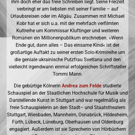
ihm doch eher das freie Schreiben liegt. Seine Freizeit
verbringt er am liebsten mit seiner Familie – auf
Urlaubsreisen oder im Allgäu. Zusammen mit Michael
Kobr hat er sich u.a. mit der mehrfach verfilmten
Kultreihe um Kommissar Kluftinger und weiteren
Romanen ein Millionenpublikum erschrieben. »Wenn
Ende gut, dann alles – Das einsame Kind« ist der
großartige Auftakt zu seiner ersten Solo-Krimireihe um
die geniale ukrainische Putzfrau Svetlana und den
vielleicht irgendwann einmal erfolgreichen Schriftsteller
Tommi Mann.
Die gebürtige Kölnerin
Andrea zum Felde
studierte
Schauspiel an der Staatlichen Hochschule für Musik und
Darstellende Kunst in Stuttgart und war regelmäßig als
freie Schauspielerin an den Stadt– und Staatstheatern
Stuttgart, Wiesbaden, Mannheim, Osnabrück, Hildesheim,
Fürth, Lübeck, Lüneburg, Oberhausen und Oldenburg
engagiert. Außerdem ist sie Sprecherin von Hörbüchern