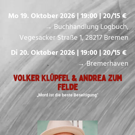
Mo 19. Oktober 2026 | 19:00 | 20/15 €
→ Buchhandlung Logbuch,
Vegesacker Straße 1, 28217 Bremen
Di 20. Oktober 2026 | 19:00 | 20/15 €
→ Bremerhaven
Volker Klüpfel & Andrea zum
Felde
„Mord ist die beste Beseitigung“