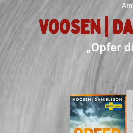
Am 
Voosen | D
„Opfer d