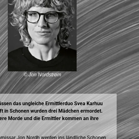
© Jon Nordstrøm
üssen das ungleiche Ermittlerduo Svea Karhuu
aft in Schonen wurden drei Mädchen ermordet.
ere Morde und die Ermittler kommen an ihre
ommissar Jon Nordh werden ins ländliche Schonen