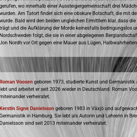
gerufen, wo innerhalb einer Aussteigergemeinschaft drei Mädc
wurden. Am Tatort findet sich eine obskure Botschaft, die mit 
wurde. Bald wird den beiden ungleichen Ermittlern klar, dass 
trägt und die Aufklärung der Morde keinesfalls bedingungslos 
Nordschweden folgt, die sie in einer abgelegenen Berglandscha
Jon Nordh vor Ort gegen eine Mauer aus Lügen, Halbwahrheite
Roman Voosen
geboren 1973, studierte Kunst und Germanistik
lebt und arbeitet er seit 2026 wieder in Deutschland. Roman Vo
miteinander verheiratet.
Kerstin Signe Danielsson
geboren 1983 in Växjö und aufgewach
Germanistik in Hamburg. Sie lebt als Autorin und Lehrerin in 
Danielsson sind seit 2013 miteinander verheiratet.