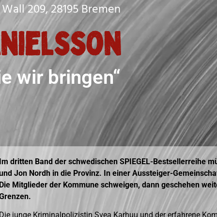
Wall 209, 28195 Bremen
anielsson
ie wir bringen“
Im dritten Band der schwedischen SPIEGEL-Bestsellerreihe m
und Jon Nordh in die Provinz. In einer Aussteiger-Gemeinsch
Die Mitglieder der Kommune schweigen, dann geschehen weit
Grenzen.
Die junge Kriminalpolizistin Svea Karhuu und der erfahrene K